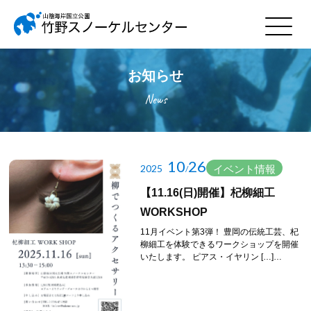
お知らせ
News
10
26
2025
イベント情報
/
【11.16(日)開催】杞柳細工
WORKSHOP
11月イベント第3弾！ 豊岡の伝統工芸、杞
柳細工を体験できるワークショップを開催
いたします。 ピアス・イヤリン […]…