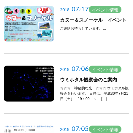
07
17
2018
イベント情報
/
カヌー＆スノーケル イベント
ご連絡お待ちしています。…
07
06
2018
イベント情報
/
ウミホタル観察会のご案内
☆☆☆ 神秘的な光 ☆☆☆ ウミホタル観
察会を行います。 日時は、平成30年7月21
日（土） 19：00 ～ […]…
07
05
2018
イベント情報
/